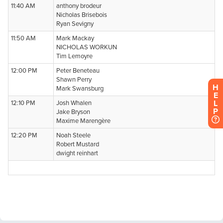
H
E
L
P